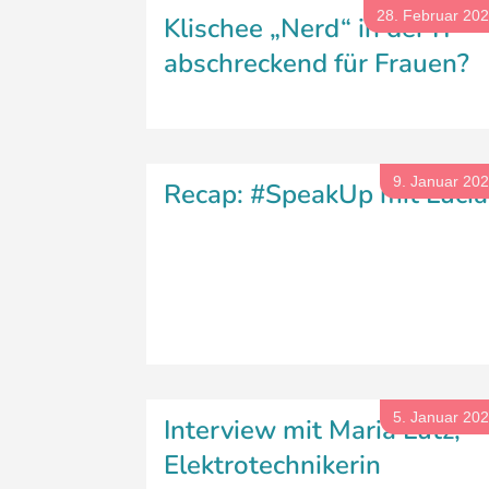
28. Februar 20
Klischee „Nerd“ in der IT –
abschreckend für Frauen?
9. Januar 20
Recap: #SpeakUp mit Lucia
5. Januar 20
Interview mit Maria Lutz,
Elektrotechnikerin