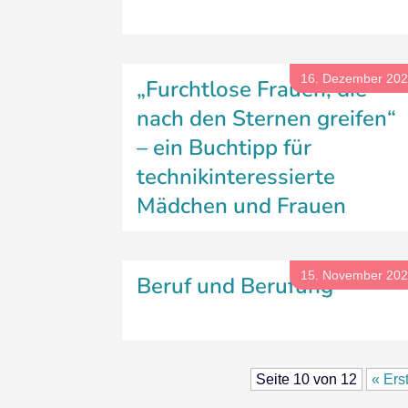
16. Dezember 20
„Furchtlose Frauen, die
nach den Sternen greifen“
– ein Buchtipp für
technikinteressierte
Mädchen und Frauen
15. November 20
Beruf und Berufung
Seite 10 von 12
« Ers