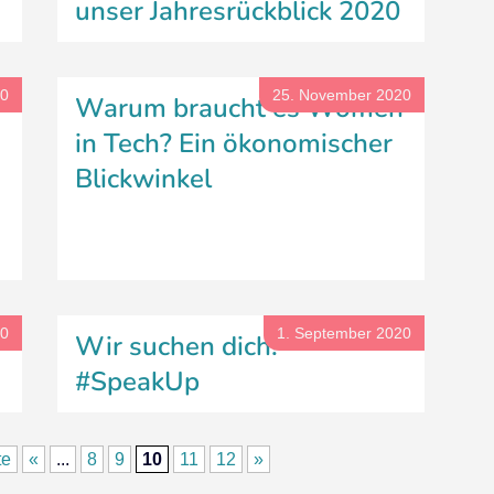
unser Jahresrückblick 2020
20
25. November 2020
Warum braucht es Women
in Tech? Ein ökonomischer
Blickwinkel
20
1. September 2020
Wir suchen dich!
#SpeakUp
te
«
...
8
9
10
11
12
»