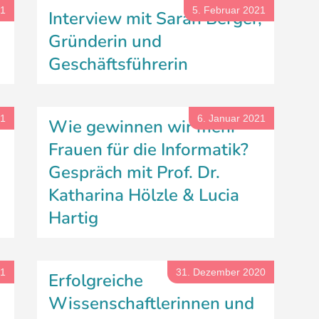
21
5. Februar 2021
Interview mit Sarah Berger,
Gründerin und
Geschäftsführerin
21
6. Januar 2021
Wie gewinnen wir mehr
Frauen für die Informatik?
Gespräch mit Prof. Dr.
Katharina Hölzle & Lucia
Hartig
21
31. Dezember 2020
Erfolgreiche
Wissenschaftlerinnen und