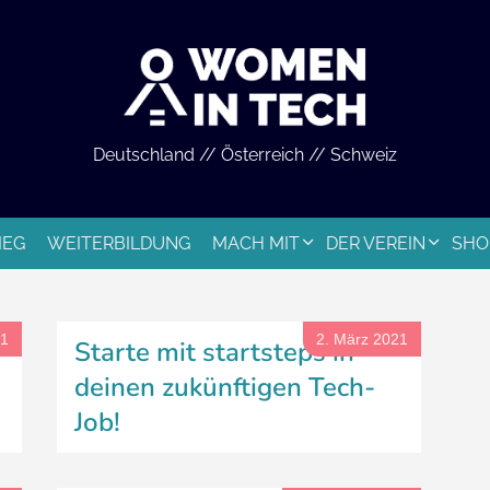
Deutschland // Österreich // Schweiz
IEG
WEITERBILDUNG
MACH MIT
DER VEREIN
SHO
21
2. März 2021
Starte mit startsteps in
deinen zukünftigen Tech-
Job!