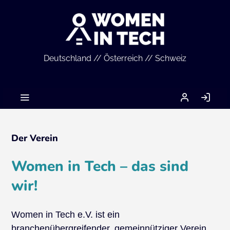
Deutschland // Österreich // Schweiz
MEIN
AN
ACCOUNT
Der Verein
Women in Tech – das sind
wir!
Women in Tech e.V. ist ein
branchenübergreifender, gemeinnütziger Verein