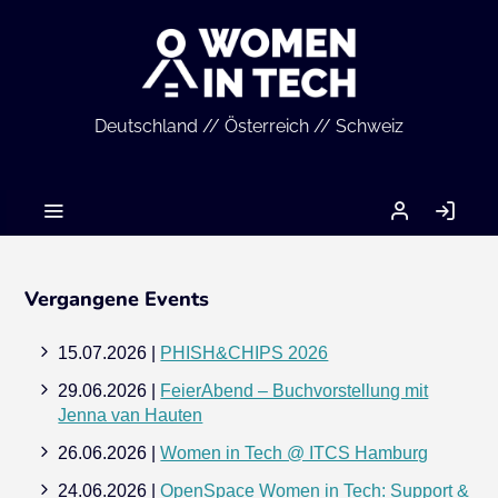
Deutschland // Österreich // Schweiz
MEIN
AN
ACCOUNT
Vergangene Events
15.07.2026 |
PHISH&CHIPS 2026
29.06.2026 |
FeierAbend – Buchvorstellung mit
Jenna van Hauten
26.06.2026 |
Women in Tech @ ITCS Hamburg
24.06.2026 |
OpenSpace Women in Tech: Support &