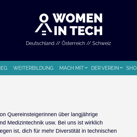
Deutschland // Österreich // Schweiz
IEG
WEITERBILDUNG
MACH MIT
DER VEREIN
SHO
von Quereinsteigerinnen über langjährige
d Medizintechnik usw. Bei uns ist wirklich
gen ist, dich für mehr Diverstität in technischen