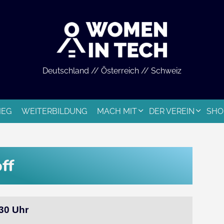
Deutschland // Österreich // Schweiz
IEG
WEITERBILDUNG
MACH MIT
DER VEREIN
SHO
ff
:30 Uhr