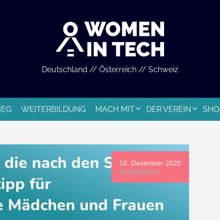
Deutschland // Österreich // Schweiz
IEG
WEITERBILDUNG
MACH MIT
DER VEREIN
SHO
, die nach den Sternen
16. Dezember 2020
Kommentare
tipp für
te Mädchen und Frauen