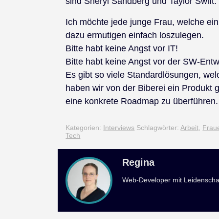
sind Sheryl Sandberg und Taylor Swift.
Ich möchte jede junge Frau, welche ei
dazu ermutigen einfach loszulegen.
Bitte habt keine Angst vor IT!
Bitte habt keine Angst vor der SW-Entw
Es gibt so viele Standardlösungen, w
haben wir von der Biberei ein Produkt g
eine konkrete Roadmap zu überführen.
Kategorien:
Interviews
Schlagwörter:
Arbeit
,
Frau
Tech
Regina
Web-Developer mit Leidenscha