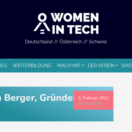
Deutschland // Österreich // Schweiz
IEG
WEITERBILDUNG
MACH MIT
DER VEREIN
SHO
h Berger, Gründerin und
5. Februar 2021
Kommentare