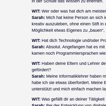
in der Schule das Wissen zu erlernen.
WIT:
Wer oder was hat dich am meisten 
Sarah:
Mich hat keine Person an sich ins
kreativ auszuleben, ohne einen Stift i
Möglichkeit etwas Eigenes zu „bauen“,
WIT:
Hat dich Technologie und/oder Pr
Sarah:
Absolut. Angefangen hat es mi
kamen noch Programmiersprachen wie 
WIT:
Haben deine Eltern und Lehrer dei
gefördert?
Sarah:
Meine Informatiklehrer haben m
habe ich sie etwas überfordert. Meine
unterstützt und mich einfach machen l
WIT:
Was gefällt dir an deiner Tätigkei
Sarah:
Bei der Entwicklung von digital