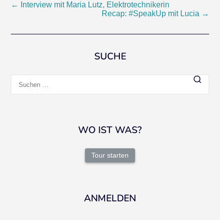
Beitragsnavigation
←
Interview mit Maria Lutz, Elektrotechnikerin
Recap: #SpeakUp mit Lucia
→
SUCHE
Suchen
nach:
WO IST WAS?
Tour starten
ANMELDEN