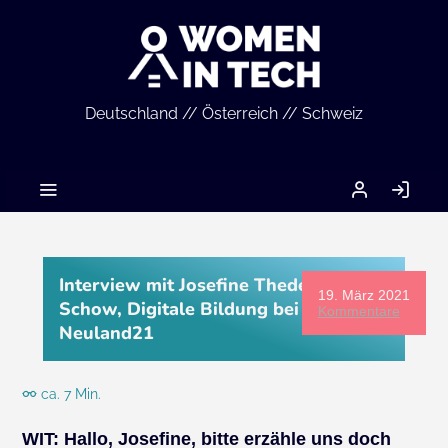
Deutschland // Österreich // Schweiz
MEIN
AN
ACCOUNT
Interview mit Josefine Theden-
19. März 2021
Schow, Digitale Bildung bei
Kommentare
Neuland21
ca. 7 Min.
WIT:
Hallo, Josefine, bitte erzähle uns doch