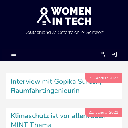
Deutschland // Österreich // Schweiz
MEIN
AN
ACCOUNT
7. Februar 2022
Interview mit Gopika Suresh,
Raumfahrtingenieurin
21. Januar 2022
Klimaschutz ist vor allem auch
MINT Thema