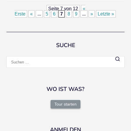
Seite 7 von 12
«
Erste
«
...
5
6
7
8
9
...
»
Letzte »
SUCHE
Suchen
nach:
WO IST WAS?
Tour starten
ANMELDEN