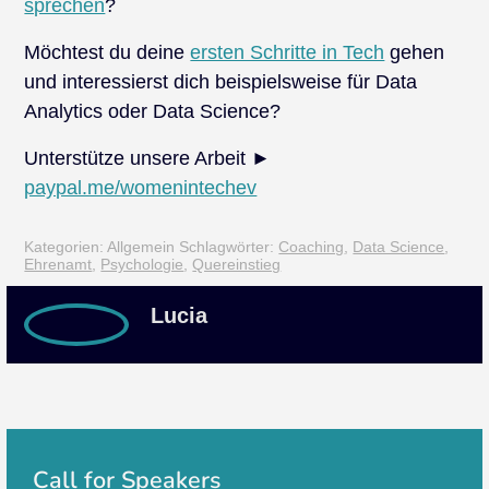
sprechen
?
Möchtest du deine
ersten Schritte in Tech
gehen
und interessierst dich beispielsweise für Data
Analytics oder Data Science?
Unterstütze unsere Arbeit ►
paypal.me/womenintechev
Kategorien: Allgemein
Schlagwörter:
Coaching
,
Data Science
,
Ehrenamt
,
Psychologie
,
Quereinstieg
Lucia
Call for Speakers