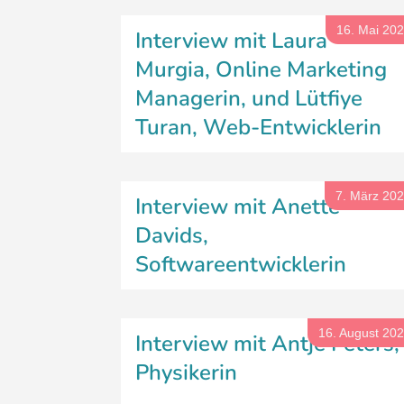
16. Mai 20
Interview mit Laura
Murgia, Online Marketing
Managerin, und Lütfiye
Turan, Web-Entwicklerin
7. März 20
Interview mit Anette
Davids,
Softwareentwicklerin
16. August 20
Interview mit Antje Peters,
Physikerin