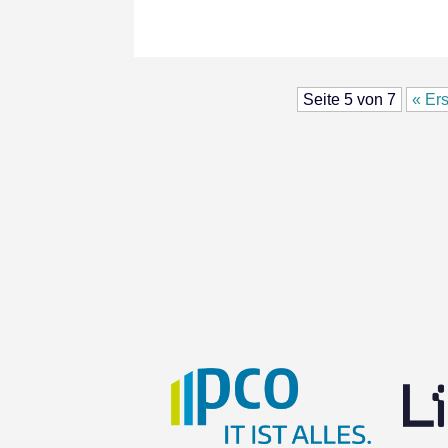
Seite 5 von 7
« Ers