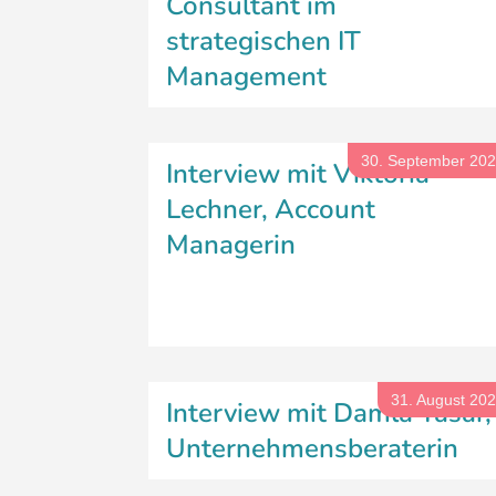
Consultant im
strategischen IT
Management
30. September 20
Interview mit Viktoria
Lechner, Account
Managerin
31. August 20
Interview mit Damla Yasar,
Unternehmensberaterin