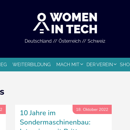
Deutschland // Österreich // Schweiz
IEG
WEITERBILDUNG
MACH MIT
DER VEREIN
SHO
s
22
18. Oktober 2022
10 Jahre im
Sondermaschinenbau: