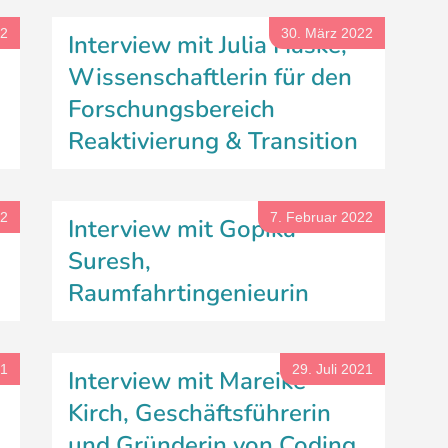
22
30. März 2022
Interview mit Julia Haske,
Wissenschaftlerin für den
Forschungsbereich
Reaktivierung & Transition
22
7. Februar 2022
Interview mit Gopika
Suresh,
Raumfahrtingenieurin
21
29. Juli 2021
Interview mit Mareike
Kirch, Geschäftsführerin
und Gründerin von Coding