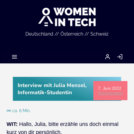
Deutschland // Österreich // Schweiz
MEIN
AN
ACCOUNT
Interview mit Julia Menzel,
7. Juni 2022
Informatik-Studentin
Kommentare
ca. 6 Min.
WIT:
Hallo, Julia, bitte erzähle uns doch einmal
kurz von dir persönlich.