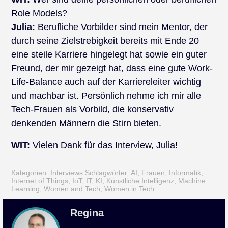
Role Models?
Julia:
Berufliche Vorbilder sind mein Mentor, der
durch seine Zielstrebigkeit bereits mit Ende 20
eine steile Karriere hingelegt hat sowie ein guter
Freund, der mir gezeigt hat, dass eine gute Work-
Life-Balance auch auf der Karriereleiter wichtig
und machbar ist. Persönlich nehme ich mir alle
Tech-Frauen als Vorbild, die konservativ
denkenden Männern die Stirn bieten.
WIT:
Vielen Dank für das Interview, Julia!
Kategorien:
Interviews
Schlagwörter:
AI
,
Frauen
,
Informatik
,
Internet of Things
,
IoT
,
IT
,
KI
,
Künstliche Intelligenz
,
Machine
Learning
,
Women and Tech
,
Women in Tech
Regina