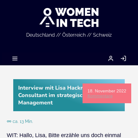
Deutschland // Österreich // Schweiz
MEIN
AN
ACCOUNT
Interview mit Lisa Hackmann, Senior
18. November 2022
Consultant im strategischen IT
Kommentare
Management
ca. 13 Min.
WIT: Hallo, Lisa, Bitte erzähle uns doch einmal