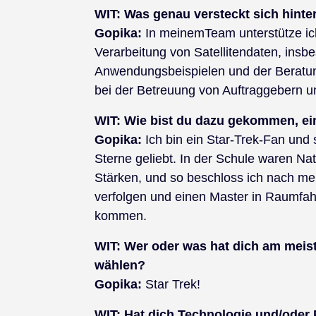
WIT:
Was genau versteckt sich hinte
Gopika:
In meinemTeam unterstütze ic
Verarbeitung von Satellitendaten, ins
Anwendungsbeispielen und der Beratu
bei der Betreuung von Auftraggebern 
WIT:
Wie bist du dazu gekommen, ei
Gopika:
Ich bin ein Star-Trek-Fan und 
Sterne geliebt. In der Schule waren N
Stärken, und so beschloss ich nach m
verfolgen und einen Master in Raumfa
kommen.
WIT:
Wer oder was hat dich am meiste
wählen?
Gopika:
Star Trek!
WIT:
Hat dich Technologie und/oder