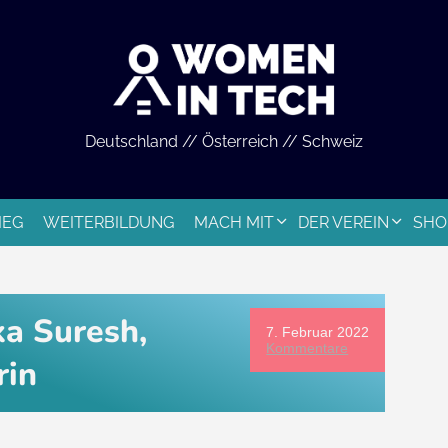
Deutschland // Österreich // Schweiz
IEG
WEITERBILDUNG
MACH MIT
DER VEREIN
SHO
ka Suresh,
7. Februar 2022
Kommentare
rin