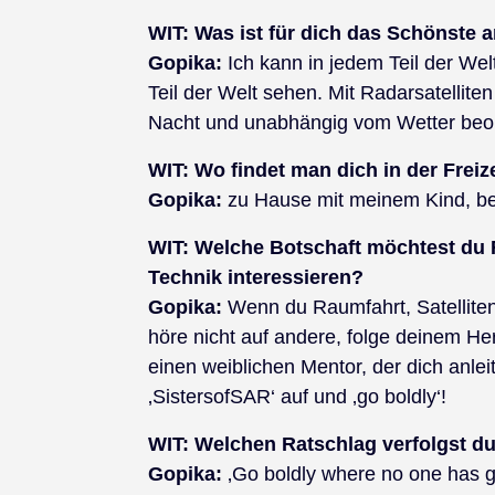
WIT:
Was ist für dich das Schönste a
Gopika:
Ich kann in jedem Teil der Welt
Teil der Welt sehen. Mit Radarsatellite
Nacht und unabhängig vom Wetter beo
WIT:
Wo findet man dich in der Freiz
Gopika:
zu Hause mit meinem Kind, be
WIT:
Welche Botschaft möchtest du 
Technik interessieren?
Gopika:
Wenn du Raumfahrt, Satelliten
höre nicht auf andere, folge deinem He
einen weiblichen Mentor, der dich anlei
‚SistersofSAR‘ auf und ‚go boldly‘!
WIT:
Welchen Ratschlag verfolgst du
Gopika:
‚Go boldly where no one has g