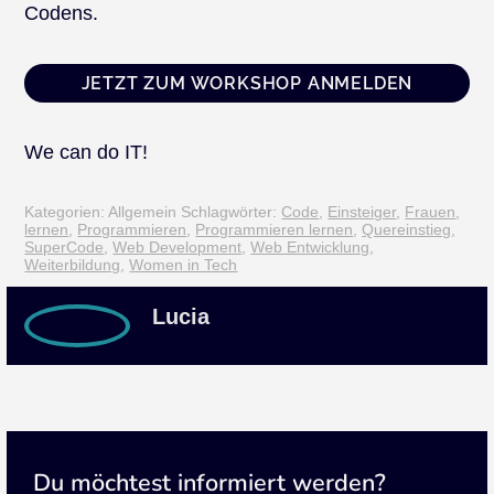
Codens.
JETZT ZUM WORKSHOP ANMELDEN
We can do IT!
Kategorien: Allgemein
Schlagwörter:
Code
,
Einsteiger
,
Frauen
,
lernen
,
Programmieren
,
Programmieren lernen
,
Quereinstieg
,
SuperCode
,
Web Development
,
Web Entwicklung
,
Weiterbildung
,
Women in Tech
Lucia
Du möchtest informiert werden?