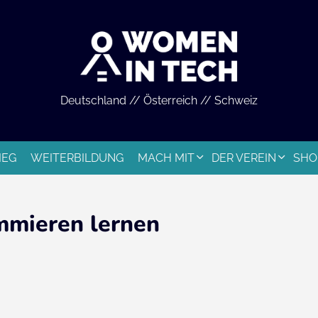
Deutschland // Österreich // Schweiz
IEG
WEITERBILDUNG
MACH MIT
DER VEREIN
SHO
mmieren lernen