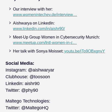
Our interview with her:
www.womenintechev.de/interview…
Aishwarya on LinkedIn:
www.linkedin.com/in/aishr90/
Meet-Up Group Women in Cybersecurity Munich:
www.meetup.com/Intl-women-in-c…
Her talk with Sonya Moisset:
youtu.be/jTo9OBxgnvY
Social Media:
Instagram: @aishwaryar
Clubhouse: @toosoon
Linkedin: aishr90
Twitter: @phy90
Maltego Technologies:
Twitter: @MaltegoHQ