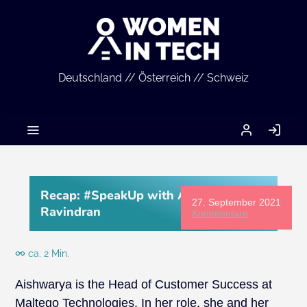
Deutschland // Österreich // Schweiz
MEIN
AN
ACCOUNT
Recap: #SpeakUp with Aishwarya
27. September 2021
Ravindran
Kommentare
ca. 2 Min.
Aishwarya is the Head of Customer Success at
Maltego Technologies. In her role, she and her