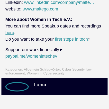
Linkedin:
www.linkedin.com/company/malte…
website:
www.maltego.com
More about Women in Tech e.V.:
You can find more Speakup dates and recordings
here
.
Do you want to take your
first steps in tech
?
Support our work financially►
paypal.me/womenintechev
Kategorien: Allgemein
Schlagwörter:
Cyber Security
,
law
enforcement
,
Women in Cybersecurity
Lucia