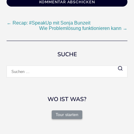
Beitragsnavigation
←
Recap: #SpeakUp mit Sonja Bunzeit
Wie Problemlösung funktionieren kann
→
SUCHE
Suchen
nach:
WO IST WAS?
Tour starten