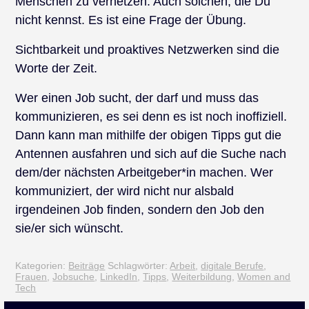
Menschen zu vernetzen. Auch solchen, die Du
nicht kennst. Es ist eine Frage der Übung.
Sichtbarkeit und proaktives Netzwerken sind die
Worte der Zeit.
Wer einen Job sucht, der darf und muss das
kommunizieren, es sei denn es ist noch inoffiziell.
Dann kann man mithilfe der obigen Tipps gut die
Antennen ausfahren und sich auf die Suche nach
dem/der nächsten Arbeitgeber*in machen. Wer
kommuniziert, der wird nicht nur alsbald
irgendeinen Job finden, sondern den Job den
sie/er sich wünscht.
Kategorien:
Beiträge
Schlagwörter:
Arbeit
,
digitale Berufe
,
Frauen
,
Jobsuche
,
LinkedIn
,
Tipps
,
Weiterbildung
,
Women and
Tech