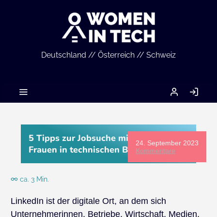
Deutschland // Österreich // Schweiz
MEIN
AN
ACCOUNT
5 Tipps zur Jobsuche mit LinkedIn für
24. September 2023
Frauen in technischen Berufen
Kommentare
ca. 3 Min.
LinkedIn ist der digitale Ort, an dem sich
Unternehmerinnen, Betriebe, Wirtschaft, Medien,