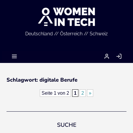
Deutschland // Österreich // Schweiz
MEIN
AN
ACCOUNT
Schlagwort:
digitale Berufe
Seite 1 von 2
1
2
»
SUCHE