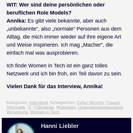
WIT:
Wer sind deine persönlichen oder
beruflichen Role Models?
Annika:
Es gibt viele bekannte, aber auch
„unbekannte“, also „normale“ Personen aus dem
Alltag, die mich immer wieder auf ihre eigene Art
und Weise inspirieren. Ich mag „Macher“, die
einfach mal was ausprobieren.
Ich finde Women in Tech ist ein ganz tolles
Netzwerk und ich bin froh, ein Teil davon zu sein.
Vielen Dank für das Interview, Annika!
Kategorien:
Interviews
Schlagwörter:
Cyber Security
,
Frauen
,
Informatik
,
IT
,
ITStrategie
,
Motivation
,
Unternehmensberatung
,
Vernetzung
,
Women in Tech
Hanni Liebler