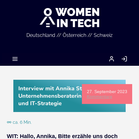
Deutschland // Österreich // Schweiz
MEIN
AN
ACCOUNT
Interview mit Annika Sturm,
27. September 2023
Unternehmensberaterin IT-Sicherheit
Kommentare
und IT-Strategie
ca. 6 Min.
WIT: Hallo, Annika, Bitte erzähle uns doch