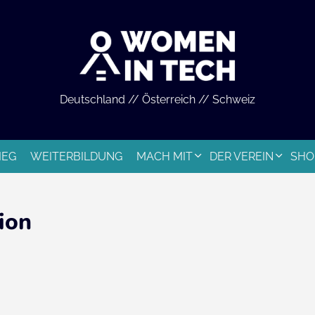
Deutschland // Österreich // Schweiz
IEG
WEITERBILDUNG
MACH MIT
DER VEREIN
SHO
ion