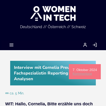
Deutschland // Österreich // Schweiz
MEIN
AN
ACCOUNT
Interview mit Cornelia Preuß,
7. Oktober 2024
Fachspezialistin Reporting und
Kommentare
Analysen
ca. 5 Min.
WIT:
Hallo, Cornelia, Bitte erzähle uns doch