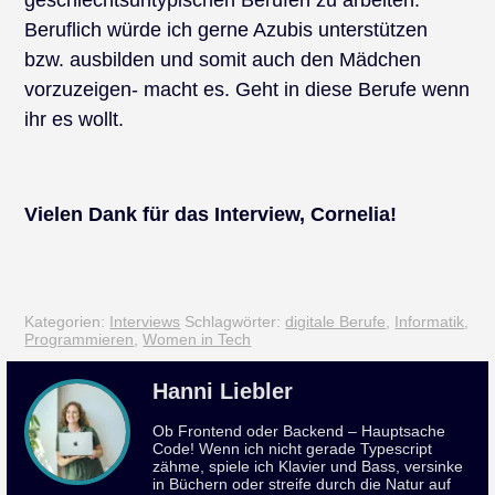
geschlechtsuntypischen Berufen zu arbeiten.
Beruflich würde ich gerne Azubis unterstützen
bzw. ausbilden und somit auch den Mädchen
vorzuzeigen- macht es. Geht in diese Berufe wenn
ihr es wollt.
Vielen Dank für das Interview, Cornelia!
Kategorien:
Interviews
Schlagwörter:
digitale Berufe
,
Informatik
,
Programmieren
,
Women in Tech
Hanni Liebler
Ob Frontend oder Backend – Hauptsache
Code! Wenn ich nicht gerade Typescript
zähme, spiele ich Klavier und Bass, versinke
in Büchern oder streife durch die Natur auf