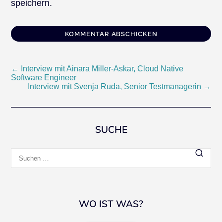
speichern.
Beitragsnavigation
←
Interview mit Ainara Miller-Askar, Cloud Native
Software Engineer
Interview mit Svenja Ruda, Senior Testmanagerin
→
SUCHE
Suchen
nach:
WO IST WAS?