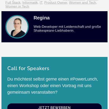
Full Stack
,
Informatik
,
IT
,
Product Owner
,
Women and Tech
,
Women in Tech
Regina
Web-Developer mit Leidenschaft und große
Shakespeare-Liebhaberin.
Call for Speakers
Du möchtest selbst gerne einen #PowerLunch,
einen Workshop oder einen Vortrag mit uns
gemeinsam veranstalten?
JETZT BEWERBEN