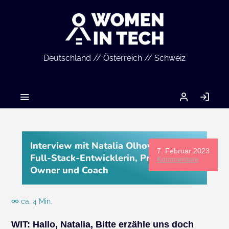
Deutschland // Österreich // Schweiz
MEIN
AN
ACCOUNT
Interview mit Natalia Olhovik, Java-
7. Februar 2023
Full-Stack-Entwicklerin, Product
Kommentare
Owner und Coach
ca. 4 Min.
WIT: Hallo, Natalia, Bitte erzähle uns doch