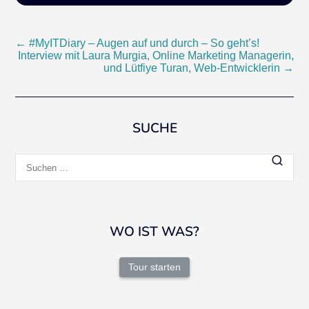
Beitragsnavigation
←
#MyITDiary – Augen auf und durch – So geht’s!
Interview mit Laura Murgia, Online Marketing Managerin,
und Lütfiye Turan, Web-Entwicklerin
→
SUCHE
Suchen
nach:
WO IST WAS?
Tour starten