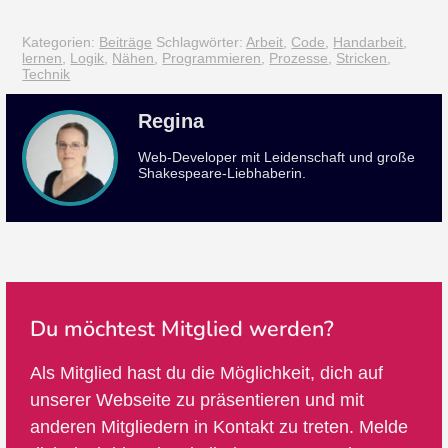
Kategorien:
Beiträge
Schlagwörter:
Arbeit
,
Code
,
Handarbeit
,
lernen
,
Logik
,
Nähen
,
Programmieren
,
Prozesse
,
Stricken
,
Technik
Regina
Web-Developer mit Leidenschaft und große
Shakespeare-Liebhaberin.
Du möchtest Mitglied werden?
Als Mitglied hast du die Möglichkeit, dich auf
unserer Webseite zu präsentieren und mit
anderen Mitgliedern in Kontakt zu treten. Melde