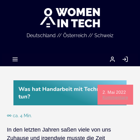
Deutschland // Österreich // Schweiz
MEIN
AN
ACCOUNT
Was hat Handarbeit mit Technik zu
2. Mai 2022
tun?
Kommentare
ca. 4 Min.
In den letzten Jahren saßen viele von uns
Zuhause und irgendwie musste die Zeit