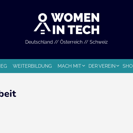
Deutschland // Österreich // Schweiz
IEG
WEITERBILDUNG
MACH MIT
DER VEREIN
SHO
beit