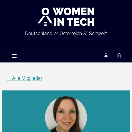
Deutschland // Österreich // Schweiz
MEIN
AN
ACCOUNT
← Alle Mitglieder