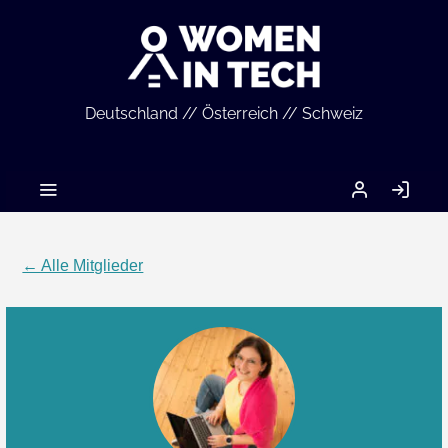
Deutschland // Österreich // Schweiz
MEIN
AN
ACCOUNT
← Alle Mitglieder