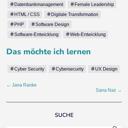
Datenbankmanagement
Female Leadership
HTML / CSS
Digitale Transformation
PHP
Software Design
Software-Entwicklung
Web-Entwicklung
Das möchte ich lernen
Cyber Security
Cybersecurity
UX Design
Beitragsnavigation
←
Jana Ranke
Sana Naz
→
SUCHE
Suchen