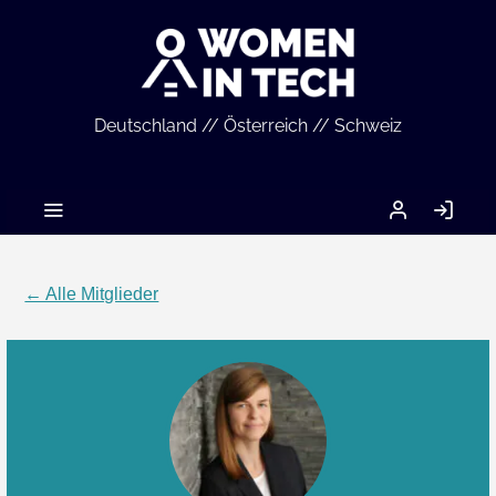
Deutschland // Österreich // Schweiz
MEIN
AN
ACCOUNT
← Alle Mitglieder