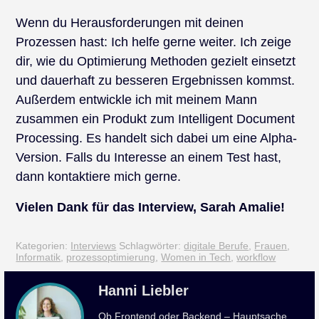
Wenn du Herausforderungen mit deinen
Prozessen hast: Ich helfe gerne weiter. Ich zeige
dir, wie du Optimierung Methoden gezielt einsetzt
und dauerhaft zu besseren Ergebnissen kommst.
Außerdem entwickle ich mit meinem Mann
zusammen ein Produkt zum Intelligent Document
Processing. Es handelt sich dabei um eine Alpha-
Version. Falls du Interesse an einem Test hast,
dann kontaktiere mich gerne.
Vielen Dank für das Interview, Sarah Amalie!
Kategorien:
Interviews
Schlagwörter:
digitale Berufe
,
Frauen
,
Informatik
,
prozessoptimierung
,
Women in Tech
,
workflow
Hanni Liebler
Ob Frontend oder Backend – Hauptsache