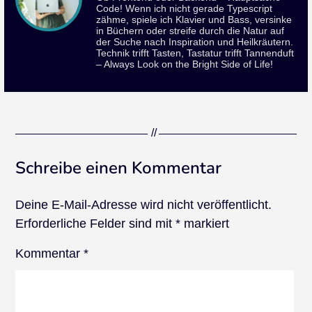
Code! Wenn ich nicht gerade Typescript
zähme, spiele ich Klavier und Bass, versinke
in Büchern oder streife durch die Natur auf
der Suche nach Inspiration und Heilkräutern.
Technik trifft Tasten, Tastatur trifft Tannenduft
– Always Look on the Bright Side of Life!
Schreibe einen Kommentar
Deine E-Mail-Adresse wird nicht veröffentlicht.
Erforderliche Felder sind mit
*
markiert
Kommentar
*