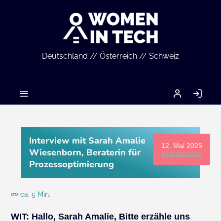
Deutschland // Österreich // Schweiz
MEIN
AN
ACCOUNT
Interview mit Sarah Amalie
12. Mai 2025
Wiesenborn, Beraterin für
Kommentare
Prozessoptimierung
ca. 5 Min.
WIT:
Hallo, Sarah Amalie, Bitte erzähle uns