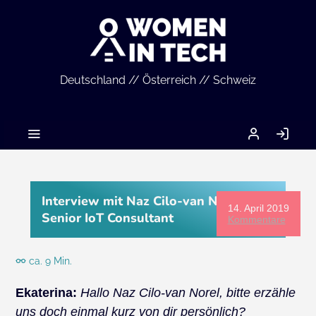
Deutschland // Österreich // Schweiz
MEIN
AN
ACCOUNT
Interview mit Naz Cilo-van Norel,
14. April 2019
Senior IoT Consultant
Kommentare
ca. 9 Min.
Ekaterina:
Hallo Naz Cilo-van Norel, bitte erzähle
uns doch einmal kurz von dir persönlich?