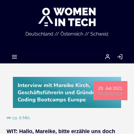
Deutschland // Österreich // Schweiz
MEIN
AN
ACCOUNT
Interview mit Mareike Kirch,
29. Juli 2021
Geschäftsführerin und Gründerin von
Kommentare
Coding Bootcamps Europe
ca. 6 Min.
WIT:
Hallo, Mareike, bitte erzähle uns doch