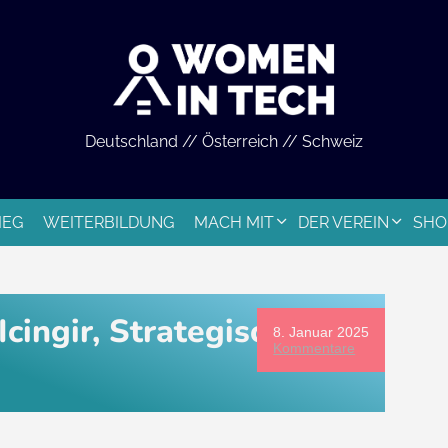
Deutschland // Österreich // Schweiz
IEG
WEITERBILDUNG
MACH MIT
DER VEREIN
SHO
Icingir, Strategische
8. Januar 2025
Kommentare