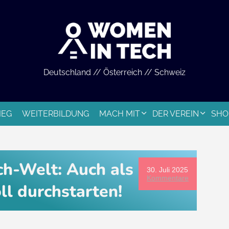
Deutschland // Österreich // Schweiz
IEG
WEITERBILDUNG
MACH MIT
DER VEREIN
SHO
ch-Welt: Auch als
30. Juli 2025
Kommentare
ll durchstarten!