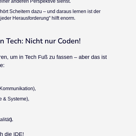
iner anderen Perspektive siehst.
hört Scheitern dazu – und daraus lernen ist der
jeder Herausforderung“ hilft enorm.
in Tech: Nicht nur Coden!
en, um in Tech Fuß zu fassen – aber das ist
e:
 Kommunikation),
e & Systeme),
lität
).
h die IDE!