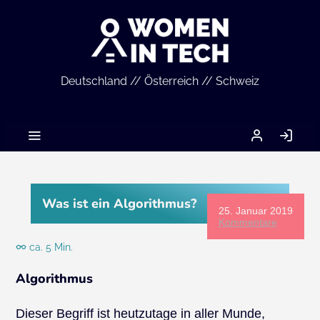
Deutschland // Österreich // Schweiz
MEIN
AN
ACCOUNT
Was ist ein Algorithmus?
25. Januar 2019
Kommentare
ca. 5 Min.
Algorithmus
Dieser Begriff ist heutzutage in aller Munde,