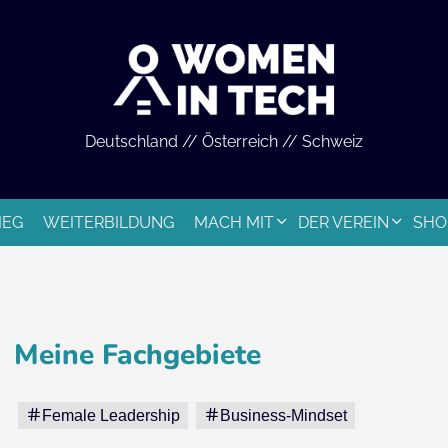
Deutschland // Österreich // Schweiz
IEG
WEITERBILDUNG
MACH MIT
DER VEREIN
SHO
Meine Fachgebiete
Female Leadership
Business-Mindset