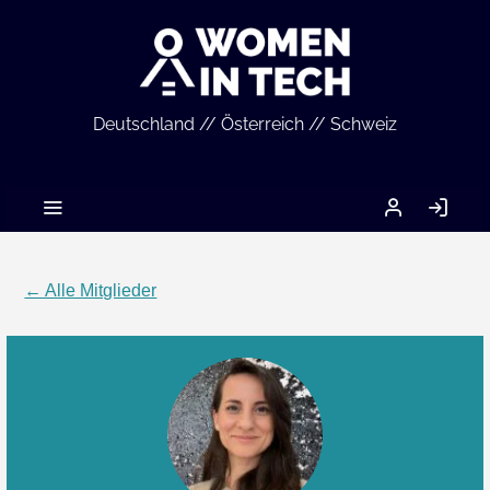
Deutschland // Österreich // Schweiz
MEIN
AN
ACCOUNT
← Alle Mitglieder