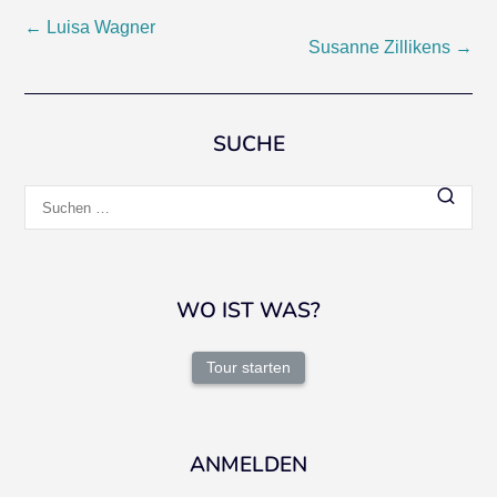
Beitragsnavigation
←
Luisa Wagner
Susanne Zillikens
→
SUCHE
Suchen
nach:
WO IST WAS?
Tour starten
ANMELDEN