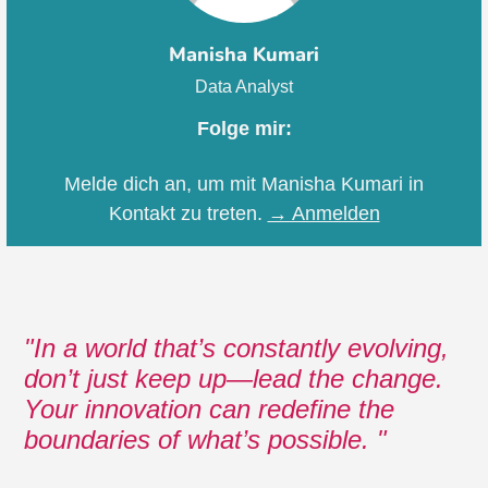
Manisha Kumari
Data Analyst
Folge mir:
Melde dich an, um mit Manisha Kumari in
Kontakt zu treten.
→ Anmelden
In a world that’s constantly evolving,
don’t just keep up—lead the change.
Your innovation can redefine the
boundaries of what’s possible.