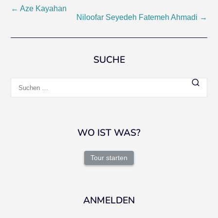
Beitragsnavigation
←
Aze Kayahan
Niloofar Seyedeh Fatemeh Ahmadi
→
SUCHE
Suchen
nach:
WO IST WAS?
Tour starten
ANMELDEN