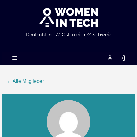
Deutschland // Österreich // Schweiz
MEIN
AN
ACCOUNT
← Alle Mitglieder