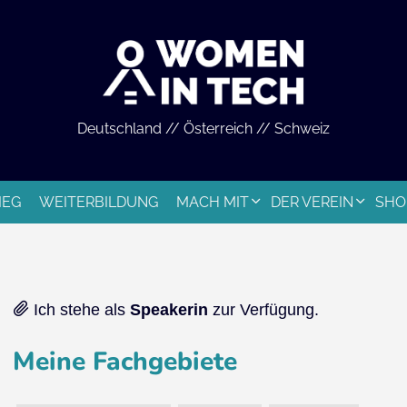
Deutschland // Österreich // Schweiz
IEG
WEITERBILDUNG
MACH MIT
DER VEREIN
SHO
Ich stehe als
Speakerin
zur Verfügung.
Meine Fachgebiete