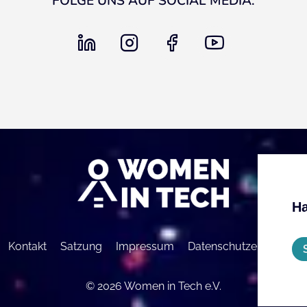
FOLGE UNS AUF SOCIAL MEDIA:
linkedin
instagram
facebook
youtube
Ha
Kontakt
Satzung
Impressum
Datenschutzerklärung
© 2026 Women in Tech e.V.