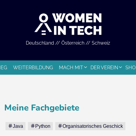
Deutschland // Österreich // Schweiz
IEG
WEITERBILDUNG
MACH MIT
DER VEREIN
SHO
Meine Fachgebiete
Java
Python
Organisatorisches Geschick