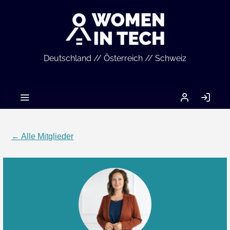
Deutschland // Österreich // Schweiz
MEIN
AN
ACCOUNT
← Alle Mitglieder