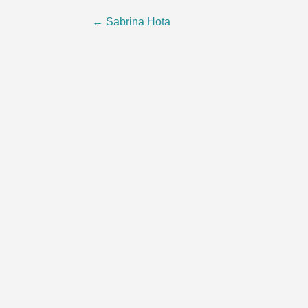
Beitragsnavigation
←
Sabrina Hota