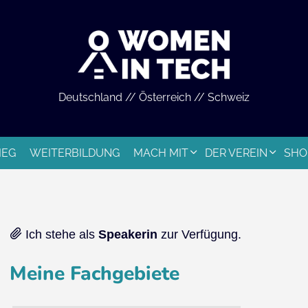
Deutschland // Österreich // Schweiz
IEG
WEITERBILDUNG
MACH MIT
DER VEREIN
SHO
Ich stehe als
Speakerin
zur Verfügung.
Meine Fachgebiete