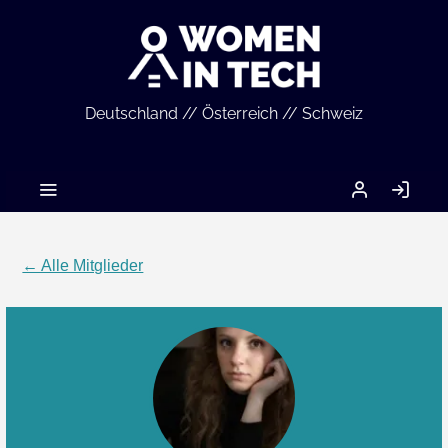
Deutschland // Österreich // Schweiz
MEIN
AN
ACCOUNT
← Alle Mitglieder