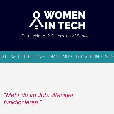
Deutschland // Österreich // Schweiz
IEG
WEITERBILDUNG
MACH MIT
DER VEREIN
SHO
Mehr du im Job. Weniger
funktionieren.