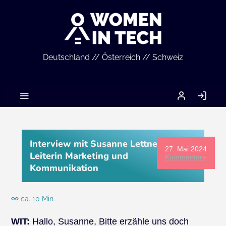
Deutschland // Österreich // Schweiz
MEIN
AN
ACCOUNT
Interview mit Susanne Lettner,
27. Mai 2024
Leiterin Marketing und
Kommentare
Kommunikation
ca. 10 Min.
WIT:
Hallo, Susanne, Bitte erzähle uns doch