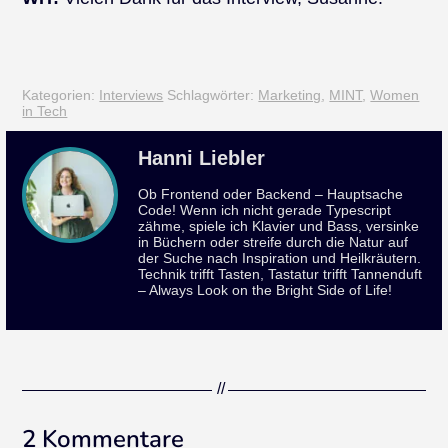
Kategorien:
Interviews
Schlagwörter:
Marketing
,
MINT
,
Women
in Tech
Hanni Liebler
Ob Frontend oder Backend – Hauptsache
Code! Wenn ich nicht gerade Typescript
zähme, spiele ich Klavier und Bass, versinke
in Büchern oder streife durch die Natur auf
der Suche nach Inspiration und Heilkräutern.
Technik trifft Tasten, Tastatur trifft Tannenduft
– Always Look on the Bright Side of Life!
2 Kommentare