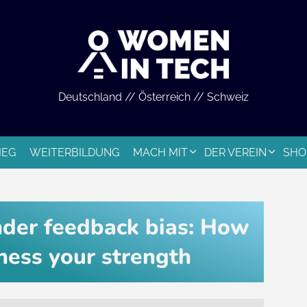
Deutschland // Österreich // Schweiz
IEG
WEITERBILDUNG
MACH MIT
DER VEREIN
SHO
der feedback bias: How
ess your strength