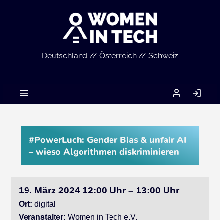
Deutschland // Österreich // Schweiz
MEIN
AN
ACCOUNT
#PowerLuch: Gender Bias & unfair AI
– wieso Algorithmen diskriminieren
19. März 2024 12:00 Uhr – 13:00 Uhr
Ort:
digital
Veranstalter:
Women in Tech e.V.