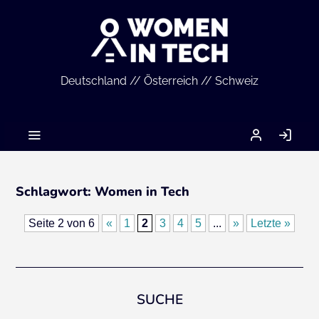
Deutschland // Österreich // Schweiz
MEIN
AN
ACCOUNT
Schlagwort:
Women in Tech
Seite 2 von 6
«
1
2
3
4
5
...
»
Letzte »
SUCHE