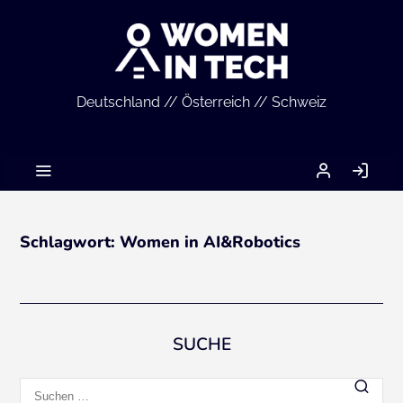
Deutschland // Österreich // Schweiz
MEIN
AN
ACCOUNT
Schlagwort:
Women in AI&Robotics
SUCHE
Suchen
nach: