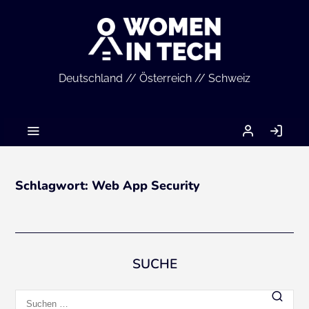
Deutschland // Österreich // Schweiz
MEIN
AN
ACCOUNT
Schlagwort:
Web App Security
SUCHE
Suchen
nach: